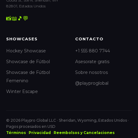
Gould St, Ste N, Sheridan, WY
82801, Estados Unidos
📸
📖
🎵
💬
SHOWCASES
CONTACTO
Hockey Showcase
+1 555 880 7744
Showcase de Fútbol
Asesorate gratis
Showcase de Fútbol
Sobre nosotros
Femenino
@playproglobal
Winter Escape
© 2026 Playpro Global LLC · Sheridan, Wyoming, Estados Unidos ·
Pagos procesados en USD
Términos
·
Privacidad
·
Reembolsos y Cancelaciones